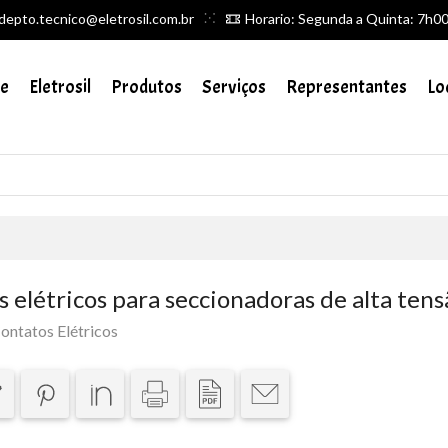
depto.tecnico@eletrosil.com.br
Horario: Segunda a Quinta: 7h00 
e
Eletrosil
Produtos
Serviços
Representantes
Lo
Search
input
 elétricos para seccionadoras de alta tens
ontatos Elétricos