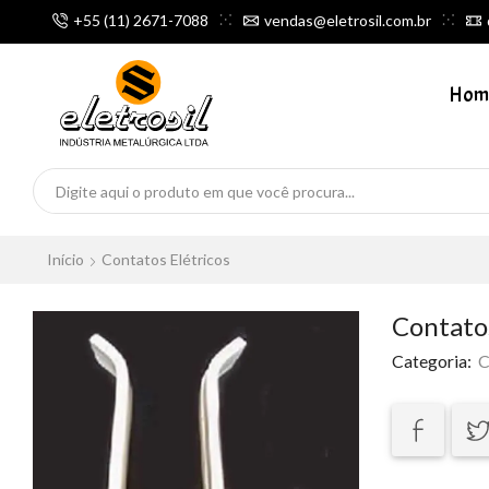
+55 (11) 2671-7088
vendas@eletrosil.com.br
Hom
Início
Contatos Elétricos
Contatos
Categoria:
C