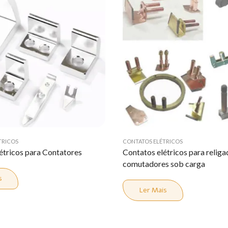
TRICOS
CONTATOS ELÉTRICOS
étricos para Contatores
Contatos elétricos para religa
comutadores sob carga
s
Ler Mais